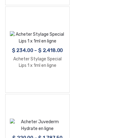
$
234.00
–
$
2,418.00
Acheter Stylage Special
Lips 1 x 1ml en ligne
$
220.00
–
$
1,787.50