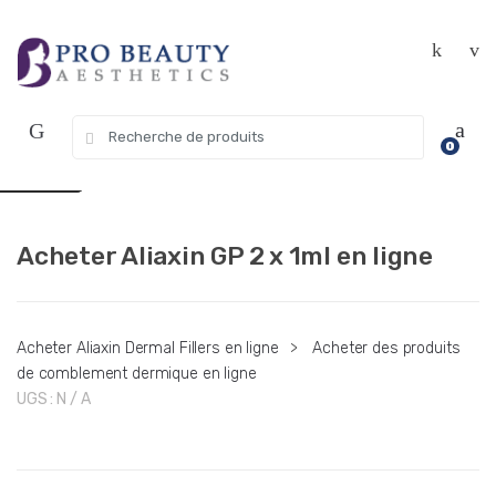
Skip
Skip
Get 10% off your first purchase. Use
Got it!
to
to
Coupon Code "WELCOME10"
navigation
content
Search
USD $
0
for:
EUR €
Acheter Aliaxin GP 2 x 1ml en ligne
Acheter Aliaxin Dermal Fillers en ligne
>
Acheter des produits
de comblement dermique en ligne
UGS :
N / A