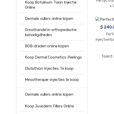
Perfectha 
Koop Botulinum Toxin Injectie
x 
Online
Dermale vullers online kopen
$
240.
Groothandel in orthopedische
Perf
benodigdheden
injecteerba
BOB-draden online kopen
Toont a
Koop Dermal Cosmetics Peelings
Glutathion Injecties Te koop
Mesotherapie-injecties te koop
Dermale vullers online kopen
Koop Juvederm Fillers Online