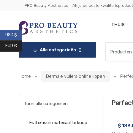
Ga
Overslaan
PRO Beauty Aesthetics - Altijd de beste kwaliteitsproduc
Get 10% 
naar
naar
navigatie
inhoud
THUIS
USD $
Zoeken:
EUR €
Alle categorieën
Home
Dermale vullers online kopen
Perfe
Perfect
Toon alle categorieën
Esthetisch materiaal te koop
$
188.