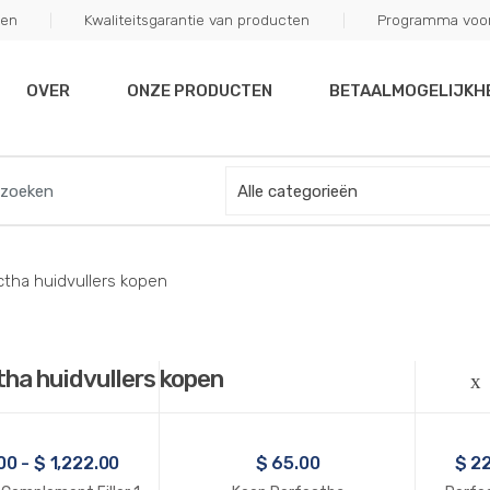
ten
Kwaliteitsgarantie van producten
Programma voor 
off your first purchase. Use Coupon Code "WELCOME10"
OVER
ONZE PRODUCTEN
BETAALMOGELIJKH
ctha huidvullers kopen
ha huidvullers kopen
00
-
$
1,222.00
$
65.00
$
22