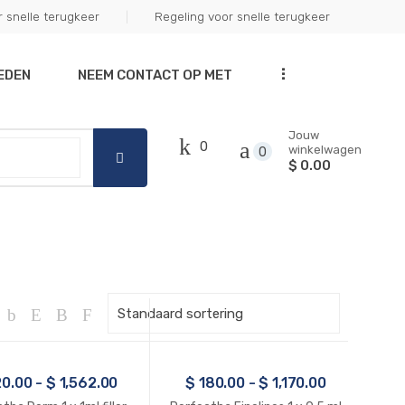
snelle terugkeer
Regeling voor snelle terugkeer
Got it!
...
EDEN
NEEM CONTACT OP MET
Jouw
0
winkelwagen
0
$ 0.00
0.00
-
$
1,562.00
$
180.00
-
$
1,170.00