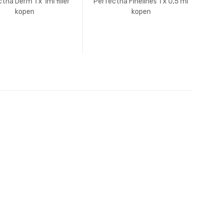
tha Derm 1 x 1ml filler
Perfectha Finelines 1 x 0,5 ml
kopen
kopen