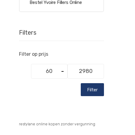
Bestel Yvoire Fillers Online
Filters
Filter op prijs
Min.
Max.
prijs
prijs
Filter
restylane online kopen zonder vergunning