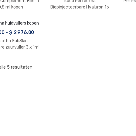
Complement Filler 1
Koop Perfectha
Perfec
0,8 ml kopen
Diepinjecteerbare Hyaluron 1 x
1ml
00
-
$
2,976.00
ectha SubSkin
re zuurvuller 3 x 1ml
kopen
lle 5 resultaten