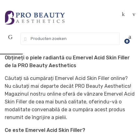
Treci
Treci
Get 10% off your first purchase. Use
Got it!
la
la
Coupon Code "WELCOME10"
navigare
conținut
Căutați:
USD $
0
EUR €
Obțineți o piele radiantă cu Emervel Acid Skin Filler
de la PRO Beauty Aesthetics
Căutați să cumpărați Emervel Acid Skin Filler online?
Nu căutați mai departe decât PRO Beauty Aesthetics!
Magazinul nostru online oferă de vânzare Emervel Acid
Skin Filler de cea mai bună calitate, oferindu-vă o
modalitate convenabilă de a cumpăra acest produs
renumit de îngrijire a pielii.
Ce este Emervel Acid Skin Filler?