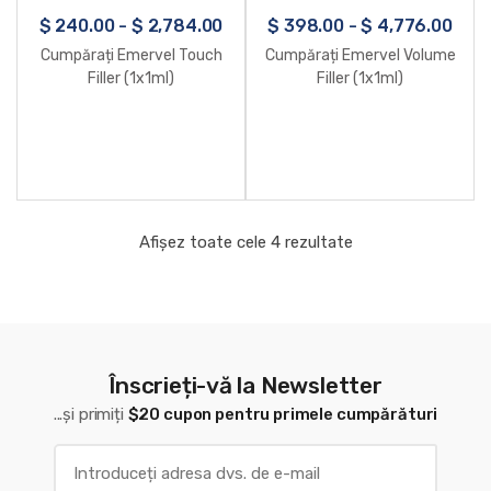
$
240.00
-
$
2,784.00
$
398.00
-
$
4,776.00
Cumpărați Emervel Touch
Cumpărați Emervel Volume
Filler (1x1ml)
Filler (1x1ml)
Afișez toate cele 4 rezultate
Înscrieți-vă la Newsletter
...și primiți
$20 cupon pentru primele cumpărături