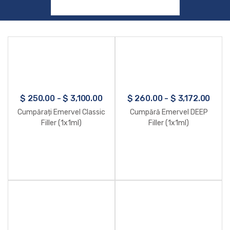
$
250.00
-
$
3,100.00
$
260.00
-
$
3,172.00
Cumpărați Emervel Classic
Cumpără Emervel DEEP
Filler (1x1ml)
Filler (1x1ml)