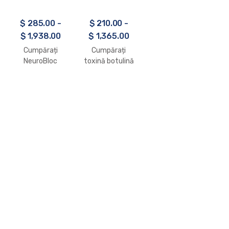
$
285.00
-
$
210.00
-
$
1,938.00
$
1,365.00
Cumpărați
Cumpărați
NeuroBloc
toxină botulină
Botulinum
Azzalure tip A
Toxin Type B
(10000 U)