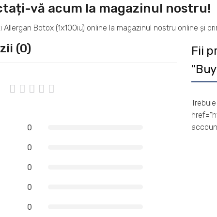
tați-vă acum la magazinul nostru!
Allergan Botox (1x100iu) online la magazinul nostru online și prim
ii (0)
Fii 
"Buy
Trebuie 
href="
account
0
0
0
0
0