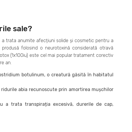
rile sale?
 a trata anumite afecțiuni solide și cosmetic pentru a
e produsă folosind o neurotoxină considerată otravă
Botox (1x100iu) este cel mai popular tratament corectiv
re an.
ostridium botulinum, o creatură găsită în habitatul
i ridurile abia recunoscute prin amortirea mușchilor
u a trata transpirația excesivă, durerile de cap,