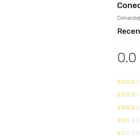
Conec
Comandați 
Recenz
0.0