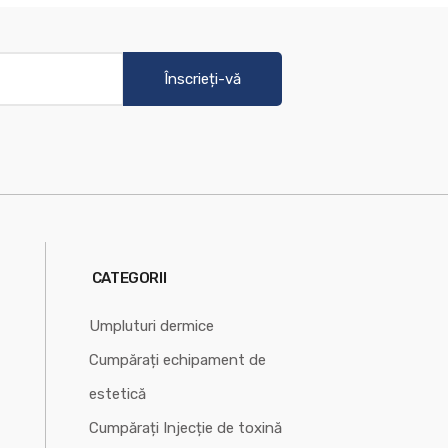
Înscrieți-vă
CATEGORII
Umpluturi dermice
Cumpărați echipament de
estetică
Cumpărați Injecție de toxină