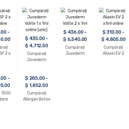
1ml) online
Volift Retouch
Juvederm
2 x 0.55ml
Ultra 3 (2x1ml)
online
în vrac
.00
-
$
436.00
-
$
310.00
-
$
435.00
-
0.00
$
6,540.00
$
4,805.00
$
4,712.50
rați
Cumpărați
Cumpărați
GP 2 x
Juvederm
Aliaxin EV 2
Cumpărați
nline
Volite 2 x 1ml
x1ml online
Juvederm
Volite 1 x 1ml
online (unic)
.00
-
$
285.00
-
5.00
$
1,852.50
e 1500
Cumpărați
lbere
Allergan Botox
soluție
(1x200iu)
abilă
Online
tru
uzie