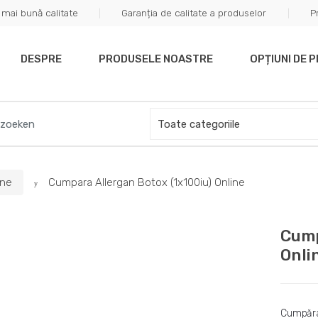
mai bună calitate
Garanția de calitate a produselor
P
off your first purchase. Use Coupon Code "WELCOME10"
DESPRE
PRODUSELE NOASTRE
OPȚIUNI DE 
ine
Cumpara Allergan Botox (1x100iu) Online
Cump
Onli
Cumpăraț