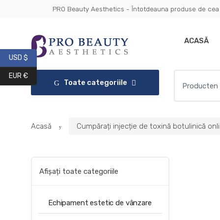
Treci
Treci
PRO Beauty Aesthetics - Întotdeauna produse de cea 
Get 10% 
la
la
navigare
conținut
ACASĂ
USD $
Căutați:
EUR €
Toate categoriile
Acasă
Cumpărați injecție de toxină botulinică onl
Afișați toate categoriile
Echipament estetic de vânzare