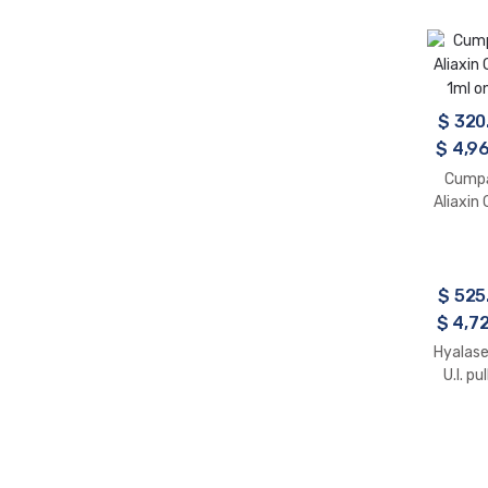
$
320
$
4,96
Cumpă
Aliaxin 
1ml o
$
525
$
4,72
Hyalas
U.I. pu
pentru 
inject
pen
perf