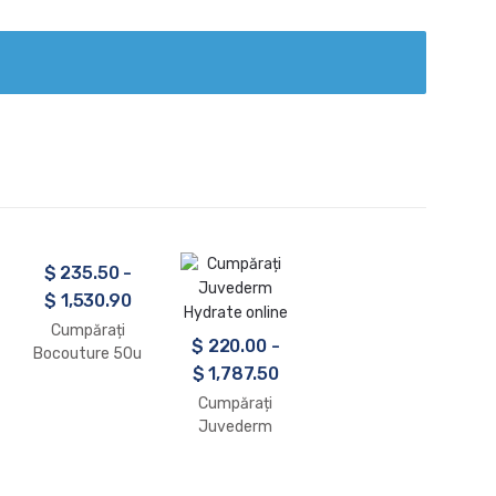
$
235.50
-
$
1,530.90
Cumpărați
$
220.00
-
Bocouture 50u
$
1,787.50
Toxină botulină
tip A
Cumpărați
Juvederm
Hydrate 1 x 1ml
online