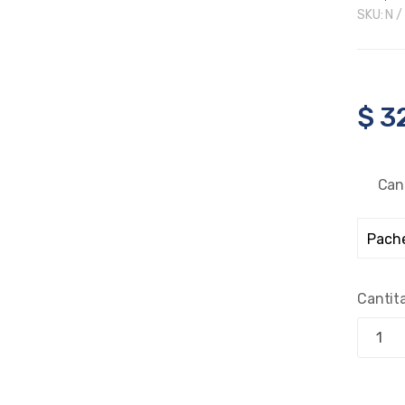
SKU:
N /
$
3
Can
Cantit