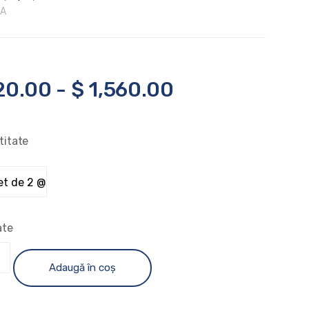
 A
20.00
-
$
1,560.00
titate
ate
Adaugă în coș