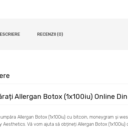
ESCRIERE
RECENZII (0)
ere
ați Allergan Botox (1x100iu) Online Din
cumpăra Allergan Botox (1x100iu) cu bitcoin, moneygram și west
 Aesthetics. Vă vom ajuta să obțineți Allergan Botox (1x100iu) 