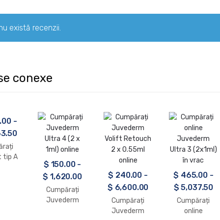
nu există recenzii.
se conexe
.00
-
3.50
rați
 tip A
$
150.00
-
unități
$
240.00
-
$
465.00
-
$
1,620.00
con
$
6,600.00
$
5,037.50
Cumpărați
Juvederm
Cumpărați
Cumpărați
Ultra 4 (2 x
Juvederm
online