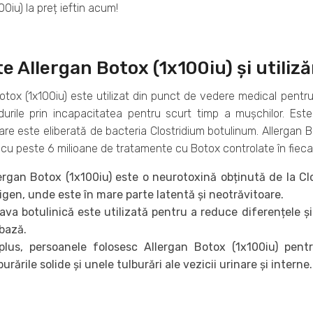
00iu) la preț ieftin acum!
e Allergan Botox (1x100iu) și utiliză
otox (1x100iu) este utilizat din punct de vedere medical pentru
durile prin incapacitatea pentru scurt timp a mușchilor. Est
are este eliberată de bacteria Clostridium botulinum. Allergan 
cu peste 6 milioane de tratamente cu Botox controlate în fieca
ergan Botox (1x100iu) este o neurotoxină obținută de la Cl
igen, unde este în mare parte latentă și neotrăvitoare.
ava botulinică este utilizată pentru a reduce diferențele ș
bază.
plus, persoanele folosesc Allergan Botox (1x100iu) pentr
burările solide și unele tulburări ale vezicii urinare și interne.