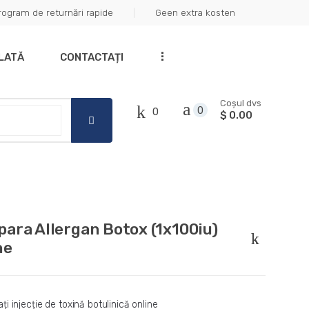
rogram de returnări rapide
Geen extra kosten
Got it!
...
PLATĂ
CONTACTAȚI
Coșul dvs
0
0
$ 0.00
ara Allergan Botox (1x100iu)
ne
i injecție de toxină botulinică online