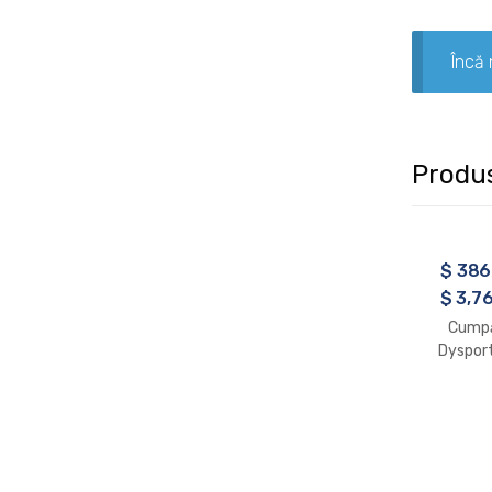
Încă 
Produ
$
386
$
3,76
Cumpă
Dysport
500 de 
fla