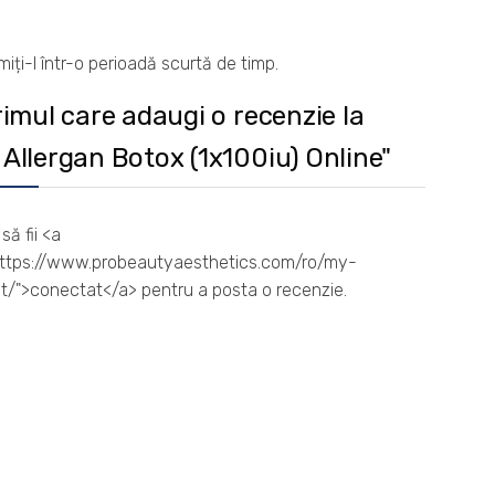
iți-l într-o perioadă scurtă de timp.
primul care adaugi o recenzie la
 Allergan Botox (1x100iu) Online"
să fii <a
https://www.probeautyaesthetics.com/ro/my-
/">conectat</a> pentru a posta o recenzie.