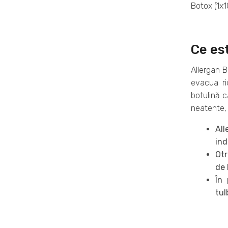
Botox (1x1
Ce est
Allergan B
evacua ri
botulină c
neatente, 
All
ind
Otr
de 
În 
tul