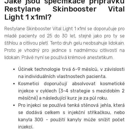
Jaké jsou specifikace přípravku
Restylane Skinbooster Vital
Light 1 x1ml?
Restylane Skinbooster Vital Light 1 x1ml se doporučuje pro
mladé pacienty od 25 do 30 let, stejně jako pro ty se
štíhlou a citlivou pletí. Tento druh gelu neobsahuje lidokain.
Proto je vhodný pro jedince s nadměrnou citlivostí na
lidokain. Právě nyní se používá krémové anestetikum.
Účinek technologie trvá 6-9 měsíců, v závislosti
na individuálních vlastnostech pacienta.
Kosmetici doporučují absolvovat kosmetické
injekce v cyklech (3-4 strategie s mezidobím 2
měsíčně) a následující kurz je za půl roku.
Pro injekci se používá tenká stěnová jehla, která
se dodává celkem s injekční stříkačkou, nebo
kanyla 30G - použití kanyly může snížit počet
injekcí.