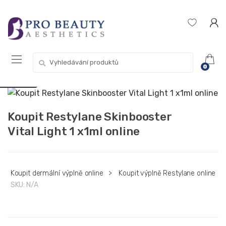
Přeskočit
Přeskočit
Get 10% off your first purchase. Use
Got it!
na
na
Coupon Code "WELCOME10"
navigaci
obsah
Hledat:
USD $
0
EUR €
Koupit Restylane Skinbooster
Vital Light 1 x1ml online
Koupit dermální výplně online
>
Koupit výplně Restylane online
SKU:
N/A