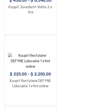
$
436.00
-
$
6,540.00
Koupit Juvederm Volite 2 x
1ml
$
225.00
-
$
2,250.00
Koupit Restylane DEFYNE
Lidocaine 1 x1ml online