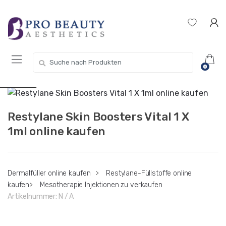
Zur
Zum
Get 10% off your first purchase. Use
Got it!
Navigation
Inhalt
Coupon Code "WELCOME10"
springen
springen
Suche
USD $
0
nach:
EUR €
Restylane Skin Boosters Vital 1 X
1ml online kaufen
Dermalfüller online kaufen
>
Restylane-Füllstoffe online
kaufen
>
Mesotherapie Injektionen zu verkaufen
Artikelnummer:
N / A