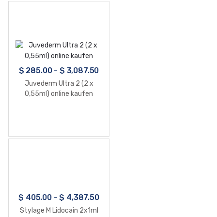
$
285.00
-
$
3,087.50
Juvederm Ultra 2 (2 x
0,55ml) online kaufen
$
405.00
-
$
4,387.50
Stylage M Lidocain 2x1ml