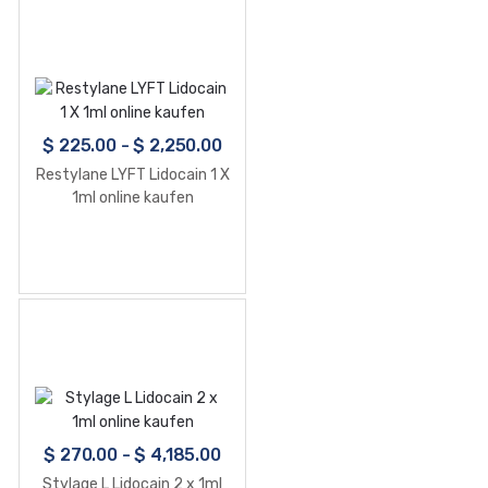
$
225.00
-
$
2,250.00
Restylane LYFT Lidocain 1 X
1ml online kaufen
$
270.00
-
$
4,185.00
Stylage L Lidocain 2 x 1ml