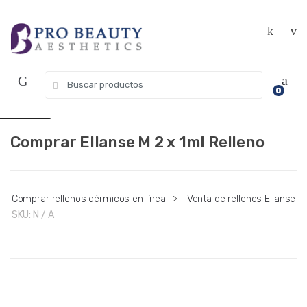
Saltar
Ir
Get 10% off your first purchase. Use
Got it!
a
al
Coupon Code "WELCOME10"
la
contenido
navegación
Search
USD $
0
for:
EUR €
Comprar Ellanse M 2 x 1ml Relleno
Comprar rellenos dérmicos en línea
>
Venta de rellenos Ellanse
SKU:
N / A