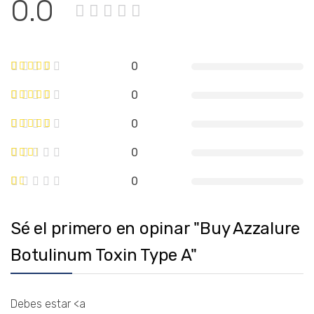
0.0
0
0
0
0
0
Sé el primero en opinar "Buy Azzalure
Botulinum Toxin Type A"
Debes estar <a