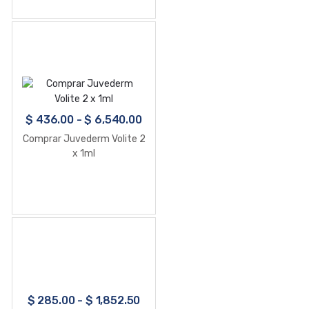
$
436.00
-
$
6,540.00
Comprar Juvederm Volite 2
x 1ml
$
285.00
-
$
1,852.50