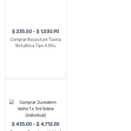
$
235.50
-
$
1,530.90
Comprar Bocouture Toxina
Botulínica Tipo A 50u
$
435.00
-
$
4,712.50