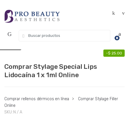
Saltar
Ir
Get 10% off your first purchase. Use
Got it!
a
al
Coupon Code "WELCOME10"
la
contenido
navegación
Search
USD $
0
for:
EUR €
-
$
25.00
Comprar Stylage Special Lips
Lidocaína 1 x 1ml Online
Comprar rellenos dérmicos en línea
>
Comprar Stylage Filler
Online
SKU:
N / A