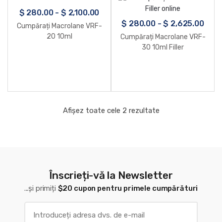
$
280.00
-
$
2,100.00
$
280.00
-
$
2,625.00
Cumpărați Macrolane VRF-
20 10ml
Cumpărați Macrolane VRF-
30 10ml Filler
Afișez toate cele 2 rezultate
Înscrieți-vă la Newsletter
...și primiți
$20 cupon pentru primele cumpărături