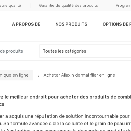
eure qualité
Garantie de qualité des produits
Program
off your first purchase. Use Coupon Code "WELCOME10"
A PROPOS DE
NOS PRODUITS
OPTIONS DE 
mique en ligne
Acheter Aliaxin dermal filler en ligne
z le meilleur endroit pour acheter des produits de comb
cs
ller a acquis une réputation de solution incontournable pou
. Sa formule avancée cible la cellulite et le grain de peau i
y Aesthetics, nous comprenons la demande de produits de