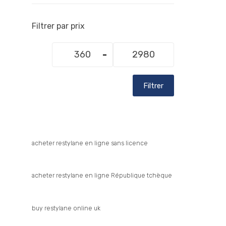
Filtrer par prix
Prix
Prix
min
max
Filtrer
acheter restylane en ligne sans licence
acheter restylane en ligne République tchèque
buy restylane online uk