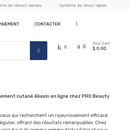
me de retours rapides
Système de retour rapide
Got it!
...
PAIEMENT
CONTACTER
Your Cart
0
0
$ 0.00
lement cutané Aliaxin en ligne chez PRO Beauty
r ceux qui recherchent un rajeunissement efficace
rrégulier, offrant des résultats remarquables. Chez
 soin haut de gamme comme Alidya Filler et nous