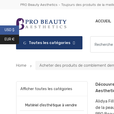
Skip
Skip
PRO Beauty Aesthetics - Toujours des produits de la meill
Get 10% 
to
to
navigation
content
ACCUEIL
USD $
Search
EUR €
Toutes les catégories
for:
Home
Acheter des produits de comblement der
Découvre
Afficher toutes les catégories
Aestheti
Alidya Fi
Matériel d'esthétique à vendre
de la peau
PRO Beaut