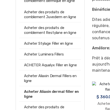
comblement dermique en ligne
Bénéfici
Acheter des produits de
comblement Juvederm en ligne
Dites adie
régulière
Acheter des produits de
confiance
comblement Restylane en ligne
soutenus 
Acheter Stylage Filler en ligne
Améliorez
Acheter Luminera Fillers
Prêt à dé
aujourd'h
ACHETER Aqualyx Filler en ligne
maintenan
Acheter Aliaxin Dermal Fillers en
ligne
Acheter Aliaxin dermal filler en
ligne
$
360.
Acheter
Acheter des produits de
fla