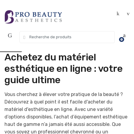
Skip
Skip
Get 10% off your first purchase. Use
Got it!
to
to
Coupon Code "WELCOME10"
navigation
content
Search
USD $
0
for:
EUR €
Achetez du matériel
esthétique en ligne : votre
guide ultime
Vous cherchez à élever votre pratique de la beauté ?
Découvrez à quel point il est facile d'acheter du
matériel d'esthétique en ligne. Avec une variété
d’options disponibles, l’achat d’équipement esthétique
haut de gamme n’a jamais été aussi accessible. Que
vous soyez un professionnel chevronné ou un