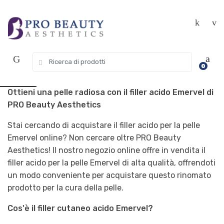
Vai
Vai
Get 10% off your first purchase. Use
Got it!
alla
al
Coupon Code "WELCOME10"
navigazione
contenuto
Ricerca
USD $
0
per:
EUR €
Ottieni una pelle radiosa con il filler acido Emervel di
PRO Beauty Aesthetics
Stai cercando di acquistare il filler acido per la pelle
Emervel online? Non cercare oltre PRO Beauty
Aesthetics! Il nostro negozio online offre in vendita il
filler acido per la pelle Emervel di alta qualità, offrendoti
un modo conveniente per acquistare questo rinomato
prodotto per la cura della pelle.
Cos'è il filler cutaneo acido Emervel?