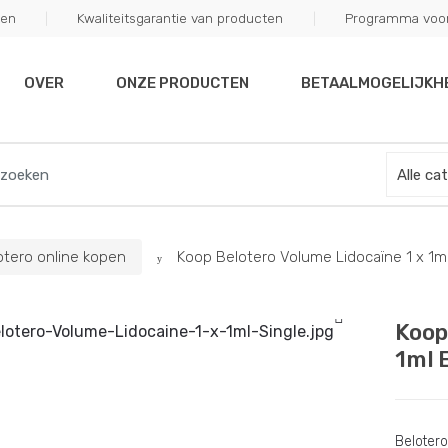
ten
Kwaliteitsgarantie van producten
Programma voor 
off your first purchase. Use Coupon Code "WELCOME10"
OVER
ONZE PRODUCTEN
BETAALMOGELIJKH
otero online kopen
Koop Belotero Volume Lidocaïne 1 x 1ml
Koop
🔍
1ml 
Belotero