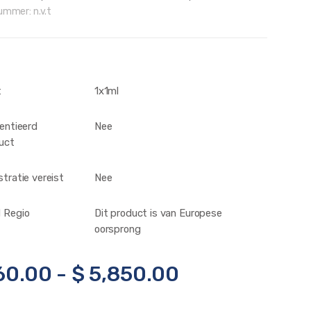
nummer:
n.v.t
t
1x1ml
centieerd
Nee
uct
stratie vereist
Nee
 Regio
Dit product is van Europese
oorsprong
60.00
-
$
5,850.00