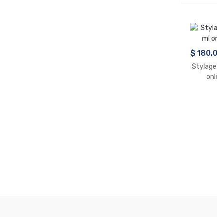
$
180.
Stylage 
onl