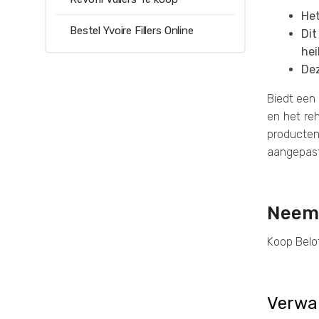
Het
Bestel Yvoire Fillers Online
Dit
hei
Dez
Biedt een 
en het reh
producten
aangepast
Neem 
Koop Belot
Verwa