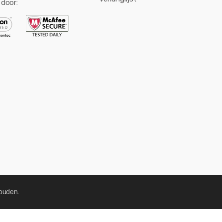
 door:
ouden.