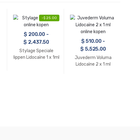
-
$
25.00
$
200.00
-
$
510.00
-
$
2,437.50
$
5,525.00
Stylage Speciale
lippen Lidocaïne 1 x 1ml
Juvederm Voluma
Ju
online kopen
Lidocaïne 2 x 1 ml
Lidoca
online kopen