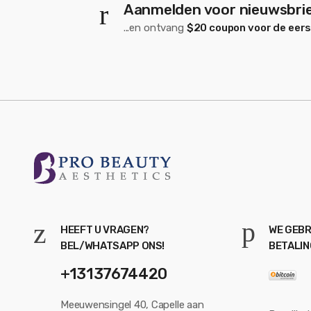
Aanmelden voor nieuwsbri
...en ontvang
$20 coupon voor de eer
HEEFT U VRAGEN?
WE GEBR
BEL/WHATSAPP ONS!
BETALI
+13137674420
Meeuwensingel 40, Capelle aan