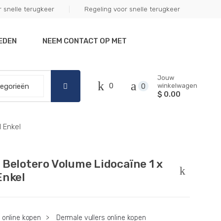
snelle terugkeer
Regeling voor snelle terugkeer
Got it!
EDEN
NEEM CONTACT OP MET
Jouw
0
winkelwagen
0
$ 0.00
 Enkel
 Belotero Volume Lidocaïne 1 x
Enkel
 online kopen
>
Dermale vullers online kopen