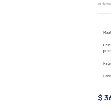
Artikel
Maa
Geli
prod
Regi
Land
$
3