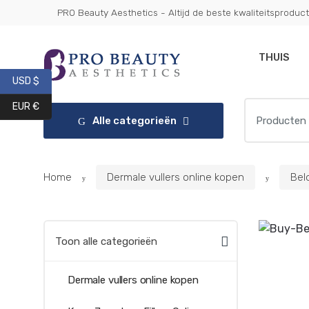
Ga
Overslaan
PRO Beauty Aesthetics - Altijd de beste kwaliteitsproduc
Get 10% 
naar
naar
navigatie
inhoud
THUIS
USD $
Zoeken:
EUR €
Alle categorieën
Home
Dermale vullers online kopen
Bel
Toon alle categorieën
Dermale vullers online kopen