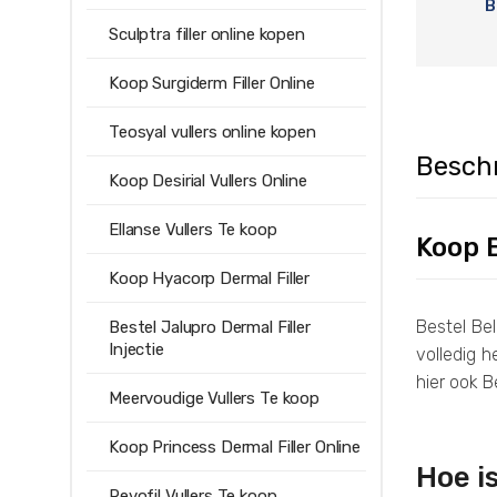
B
Sculptra filler online kopen
Koop Surgiderm Filler Online
Teosyal vullers online kopen
Beschr
Koop Desirial Vullers Online
Ellanse Vullers Te koop
Koop B
Koop Hyacorp Dermal Filler
Bestel Bel
Bestel Jalupro Dermal Filler
Injectie
volledig 
hier ook B
Meervoudige Vullers Te koop
Koop Princess Dermal Filler Online
Hoe i
Revofil Vullers Te koop