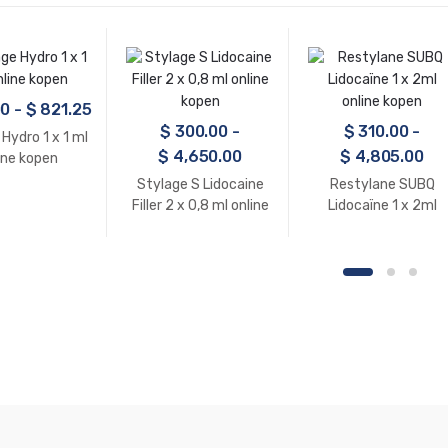
00
-
$
821.25
$
300.00
-
$
310.00
-
Hydro 1 x 1 ml
$
4,650.00
$
4,805.00
ine kopen
Stylage S Lidocaine
Restylane SUBQ
Filler 2 x 0,8 ml online
Lidocaïne 1 x 2ml
kopen
online kopen