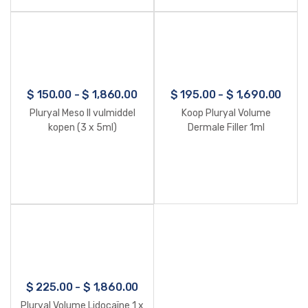
$
150.00
-
$
1,860.00
$
195.00
-
$
1,690.00
Pluryal Meso II vulmiddel
Koop Pluryal Volume
kopen (3 x 5ml)
Dermale Filler 1ml
$
225.00
-
$
1,860.00
Pluryal Volume Lidocaïne 1 x