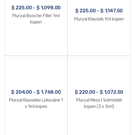
$
225.00
-
$
1,098.00
$
225.00
-
$
1,147.50
Pluryal Booster Filler 1ml
Pluryal Klassiek 1ml kopen
kopen
$
204.00
-
$
1,768.00
$
220.00
-
$
1,072.50
Pluryal Klassieke Lidocaïne 1
Pluryal Meso I Vulmiddel
x 1ml kopen
kopen (3 x 5ml)