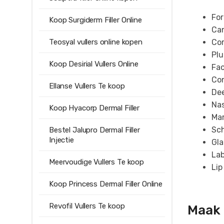
For
Koop Surgiderm Filler Online
Can
Teosyal vullers online kopen
Cor
Plu
Koop Desirial Vullers Online
Fac
Con
Ellanse Vullers Te koop
Dee
Nas
Koop Hyacorp Dermal Filler
Mar
Sc
Bestel Jalupro Dermal Filler
Injectie
Gla
Lab
Meervoudige Vullers Te koop
Lip
Koop Princess Dermal Filler Online
Revofil Vullers Te koop
Maak 