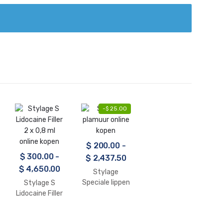
-
$
25.00
$
200.00
-
$
300.00
-
$
2,437.50
$
4,650.00
Stylage
Speciale lippen
Stylage S
Lidocaïne 1 x
Lidocaine Filler
1ml online
2 x 0,8 ml
kopen
online kopen