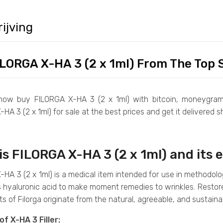
ijving
LORGA X-HA 3 (2 x 1ml) From The Top S
ow buy FILORGA X-HA 3 (2 x 1ml) with bitcoin, moneygram
HA 3 (2 x 1ml) for sale at the best prices and get it delivered sh
is FILORGA X-HA 3 (2 x 1ml) and its 
HA 3 (2 x 1ml) is a medical item intended for use in methodolog
s hyaluronic acid to make moment remedies to wrinkles. Restor
ts of Filorga originate from the natural, agreeable, and sustaina
of X-HA 3 Filler: