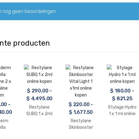
jn nog geen beoordelingen.
nte producten
$
290.00
-
$
180.00
-
$
4,495.00
$
821.25
.00
-
$
220.00
-
Restylane
Stylage Hydro
40.00
$
1,677.50
SUBQ 1 x 2ml
1 x 1 ml online
online kopen
kopen
derm
Restylane
lla
Skinbooster
ne 2 x
Vital Light 1