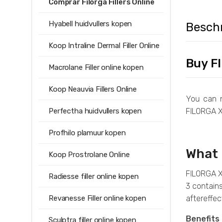
Comprar Filorga Fillers Online
Hyabell huidvullers kopen
Beschr
Koop Intraline Dermal Filler Online
Buy FI
Macrolane Filler online kopen
Koop Neauvia Fillers Online
You can n
FILORGA X-
Perfectha huidvullers kopen
Profhilo plamuur kopen
What 
Koop Prostrolane Online
FILORGA X-
Radiesse filler online kopen
3 contain
Revanesse Filler online kopen
aftereffec
Benefits 
Sculptra filler online kopen