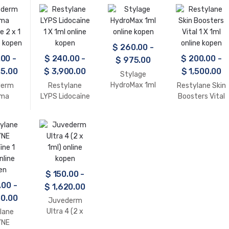
nline
x1ml online
en
kopen
$
260.00
-
.00
-
$
240.00
-
$
200.00
-
$
975.00
5.00
$
3,900.00
$
1,500.00
Stylage
HydroMax 1ml
derm
Restylane
Restylane Skin
online kopen
uma
LYPS Lidocaïne
Boosters Vital
e 2 x 1
1 X 1ml online
1 X 1ml online
e kopen
kopen
kopen
$
150.00
-
.00
-
$
1,620.00
0.00
Juvederm
Ultra 4 (2 x
lane
1ml) online
YNE