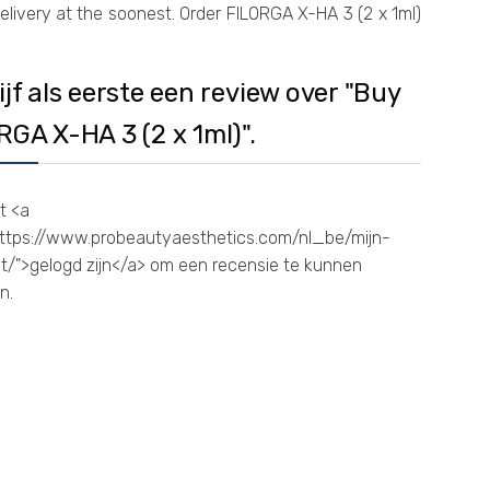
livery at the soonest. Order FILORGA X-HA 3 (2 x 1ml)
ijf als eerste een review over "Buy
RGA X-HA 3 (2 x 1ml)".
t <a
https://www.probeautyaesthetics.com/nl_be/mijn-
/">gelogd zijn</a> om een recensie te kunnen
n.