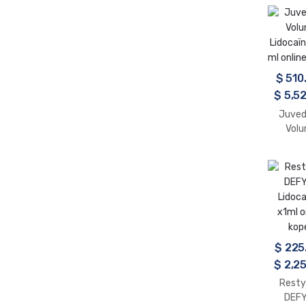
1ml o
kop
$
510
$
5,52
Juve
Vol
Lidocaïn
ml onlin
$
225
$
2,25
Resty
DEF