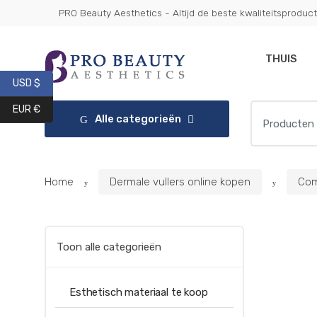
Ga
Overslaan
PRO Beauty Aesthetics - Altijd de beste kwaliteitsproduc
Get 10% 
naar
naar
navigatie
inhoud
THUIS
USD $
Zoeken:
EUR €
Alle categorieën
Home
Dermale vullers online kopen
Comp
Toon alle categorieën
Esthetisch materiaal te koop