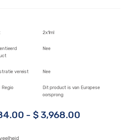
t
2x1ml
centieerd
Nee
uct
stratie vereist
Nee
 Regio
Dit product is van Europese
oorsprong
84.00
-
$
3,968.00
veelheid