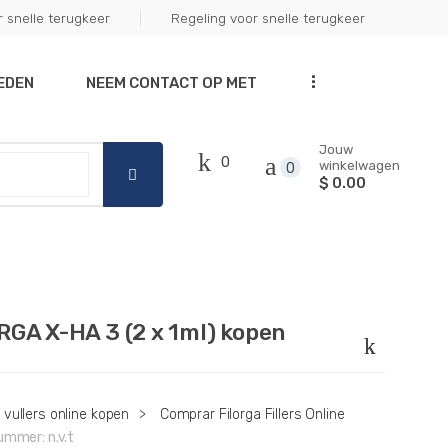
snelle terugkeer
Regeling voor snelle terugkeer
Got it!
...
EDEN
NEEM CONTACT OP MET
Jouw
0
winkelwagen
0
$ 0.00
RGA X-HA 3 (2 x 1ml) kopen
vullers online kopen
>
Comprar Filorga Fillers Online
nummer:
n.v.t