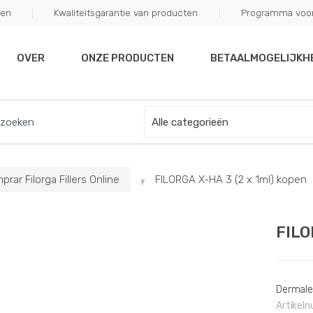
ten
Kwaliteitsgarantie van producten
Programma voor 
off your first purchase. Use Coupon Code "WELCOME10"
OVER
ONZE PRODUCTEN
BETAALMOGELIJKH
rar Filorga Fillers Online
FILORGA X-HA 3 (2 x 1ml) kopen
FILO
Dermale 
Artikel