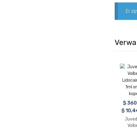
Er zi
Verwa
$
360
$
10,4
Juve
Volbe
Lidocai