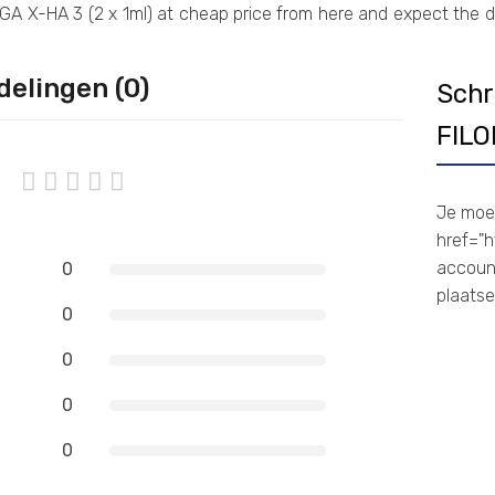
GA X-HA 3 (2 x 1ml) at cheap price from here and expect the de
delingen (0)
Schr
FILO
Je moe
href="
account
0
plaatse
0
0
0
0