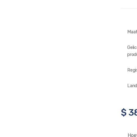
Maa
Geli
prod
Regi
Land
$
3
Hoe