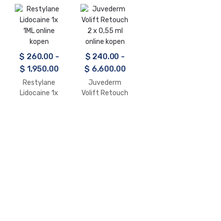
$
260.00
-
$
240.00
-
$
1,950.00
$
6,600.00
Restylane
Juvederm
Lidocaine 1x
Volift Retouch
1ML online
2 x 0,55 ml
kopen
online kopen