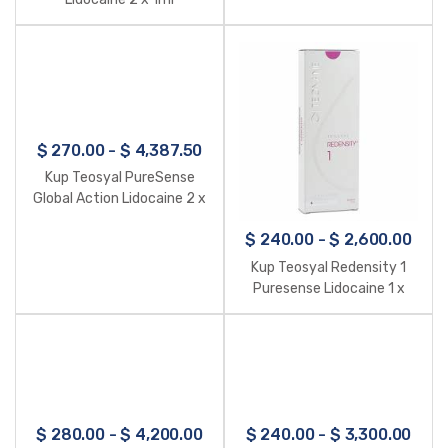
$
270.00
-
$
4,387.50
Kup Teosyal PureSense
Global Action Lidocaine 2 x
1ml
$
240.00
-
$
2,600.00
Kup Teosyal Redensity 1
Puresense Lidocaine 1 x
3ml
$
280.00
-
$
4,200.00
$
240.00
-
$
3,300.00