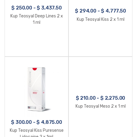
$
250.00
-
$
3,437.50
$
294.00
-
$
4,777.50
Kup Teosyal Deep Lines 2 x
Kup Teosyal Kiss 2 x 1 ml
1 ml
$
210.00
-
$
2,275.00
Kup Teosyal Meso 2 x 1 ml
$
300.00
-
$
4,875.00
Kup Teosyal Kiss Puresense
Lidocaine 2 x 1ml