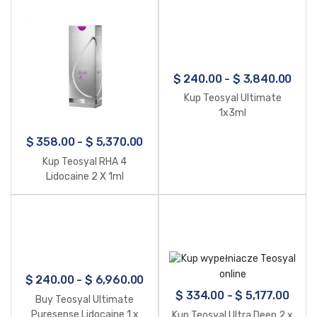
$
240.00
-
$
3,840.00
Kup Teosyal Ultimate
1x3ml
$
358.00
-
$
5,370.00
Kup Teosyal RHA 4
Lidocaine 2 X 1ml
$
240.00
-
$
6,960.00
$
334.00
-
$
5,177.00
Buy Teosyal Ultimate
Puresense Lidocaine 1 x
Kup Teosyal Ultra Deep 2 x