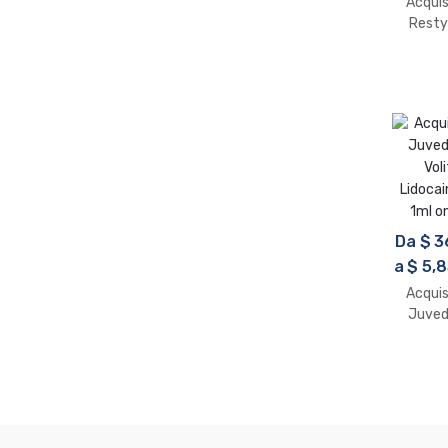
Acqui
Resty
VOL
Lidocai
1ml O
Da
$
3
a
$
5,8
Acqui
Juve
Voli
Lidocai
1ml o