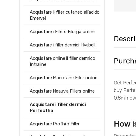
Acquistare il filler cutaneo all'acido
Emervel
Acquistare i Fillers Filorga online
Descri
Acquistare i filler dermici Hyabell
Acquistare online il filler dermico
Purcha
Intraline
Acquistare Macrolane Filler online
Get Perfec
buy Perfe
Acquistare Neauvia Fillers online
0.8ml now
Acquistare i filler dermici
Perfectha
How i
Acquistare Profhilo Filler