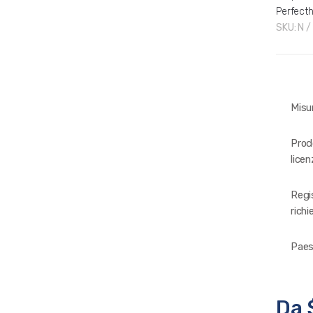
Perfect
SKU:
N /
Misu
Prod
licen
Regi
richi
Paes
Da