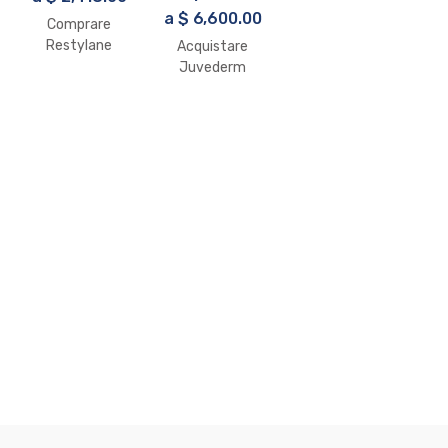
a
$
6,600.00
Comprare
Restylane
Acquistare
LYFT 1 X 1ml
Juvederm
Online
Volift Retouch
2 x 0,55ml
online