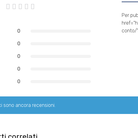
Per pub
href="h
conto/"
0
0
0
0
0
i sono ancora recensioni.
ti correlati