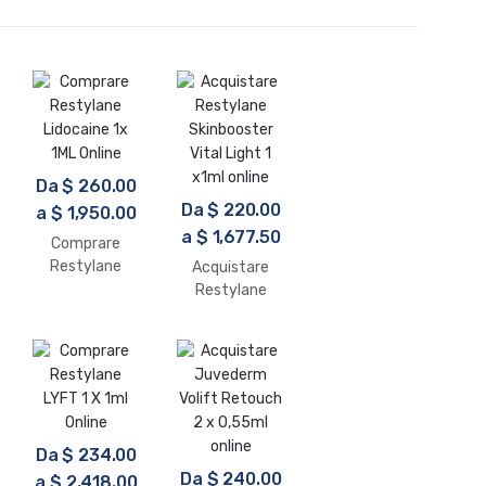
Da
$
260.00
Da
$
220.00
a
$
1,950.00
a
$
1,677.50
Comprare
Restylane
Acquistare
Lidocaine 1x
Restylane
1ML Online
Skinbooster
Vital Light 1
x1ml online
Da
$
234.00
Da
$
240.00
a
$
2,418.00