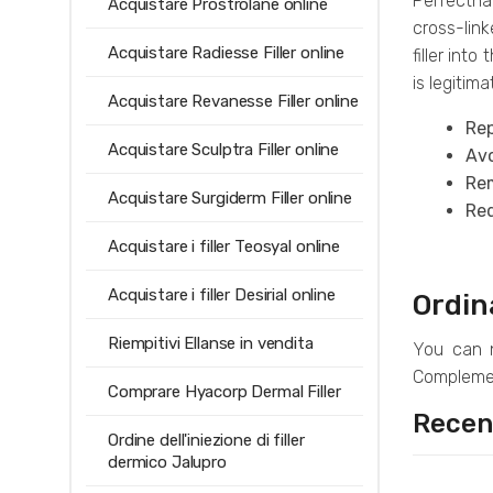
Perfectha
Acquistare Prostrolane online
cross-link
Acquistare Radiesse Filler online
filler int
is legitim
Acquistare Revanesse Filler online
Rep
Acquistare Sculptra Filler online
Avo
Rem
Acquistare Surgiderm Filler online
Red
Acquistare i filler Teosyal online
Acquistare i filler Desirial online
Ordina
Riempitivi Ellanse in vendita
You can n
Complement
Comprare Hyacorp Dermal Filler
Recens
Ordine dell'iniezione di filler
dermico Jalupro