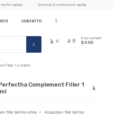
rientro rapido
Schema di restituzione rapida
Got it!
...
ENTO
CONTATTO
Il tuo carrello
0
0
$ 0.00
 Filler 1 x 0.8ml
Perfectha Complement Filler 1
8ml
e i filler dermici online
>
Acquistare i filler dermici