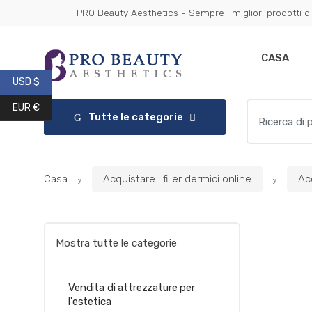
Vai
Vai
PRO Beauty Aesthetics - Sempre i migliori prodotti di
Get 10% 
alla
al
navigazione
contenuto
CASA
USD $
Ricerca
EUR €
Tutte le categorie
per:
Casa
Acquistare i filler dermici online
Acq
Mostra tutte le categorie
Vendita di attrezzature per
l'estetica