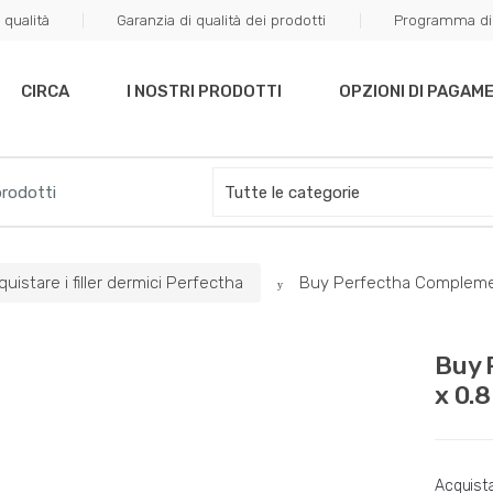
 qualità
Garanzia di qualità dei prodotti
Programma di 
off your first purchase. Use Coupon Code "WELCOME10"
CIRCA
I NOSTRI PRODOTTI
OPZIONI DI PAGAM
uistare i filler dermici Perfectha
Buy Perfectha Complement
Buy 
x 0.
Acquistar