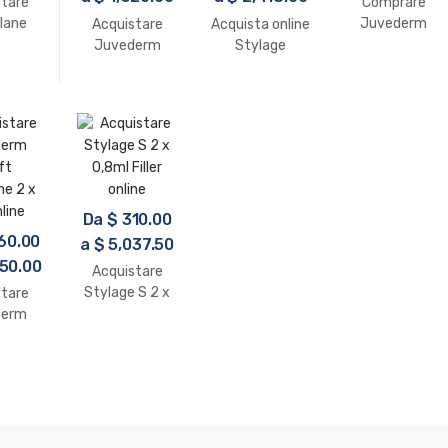
stare
Comprare
lane
Juvederm
Acquistare
Acquista online
YME
Volite 2 x 1ml
Juvederm
Stylage
ne 1 x
Ultra 4 (2 x
Special Lips 1 x
nline
1ml) online
1ml
Da
$
310.00
60.00
a
$
5,037.50
50.00
Acquistare
Stylage S 2 x
stare
0,8ml Filler
derm
online
ft
ne 2 x
nline