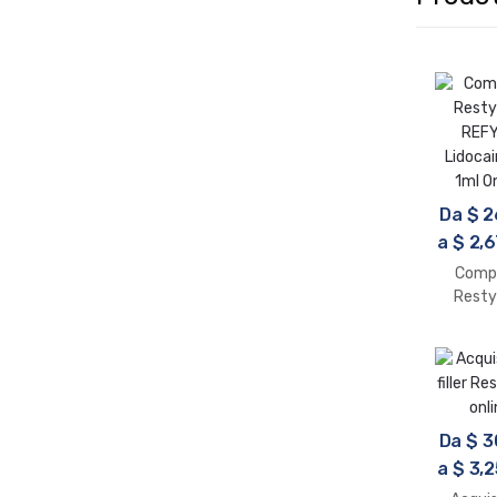
Da
$
2
a
$
2,6
Comp
Resty
REF
Lidocai
1ml O
Da
$
3
a
$
3,2