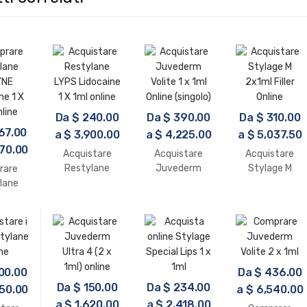
Da
$
240.00
Da
$
390.00
Da
$
310.00
67.00
a
$
3,900.00
a
$
4,225.00
a
$
5,037.50
70.00
Acquistare
Acquistare
Acquistare
Restylane
Juvederm
Stylage M
rare
LYPS Lidocaine
Volift
2x1ml Filler
lane
1 X 1ml online
Lidocaine 1 x
Online
YNE
1ml online
ne 1 X
nline
00.00
Da
$
436.00
Da
$
150.00
Da
$
234.00
50.00
a
$
6,540.00
a
$
1,620.00
a
$
2,418.00