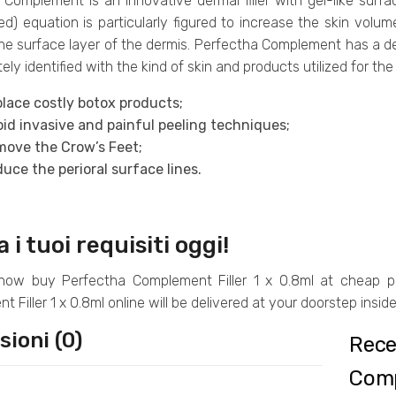
 Complement is an innovative dermal filler with gel-like surf
ed) equation is particularly figured to increase the skin volu
o the surface layer of the dermis. Perfectha Complement has a 
ately identified with the kind of skin and products utilized for t
lace costly botox products;
id invasive and painful peeling techniques;
ove the Crow’s Feet;
uce the perioral surface lines.
 i tuoi requisiti oggi!
ow buy Perfectha Complement Filler 1 x 0.8ml at cheap pri
 Filler 1 x 0.8ml online will be delivered at your doorstep inside
ioni (0)
Rece
Comp