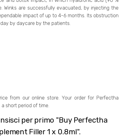
ace and botox impact, in which hyaluronic acid (90 %
me. Winks are successfully evacuated, by injecting the
dependable impact of up to 4-6 months. Its obstruction
he day by daycare by the patients.
ce from our online store. Your order for Perfectha
 a short period of time.
nsisci per primo "Buy Perfectha
lement Filler 1 x 0.8ml".