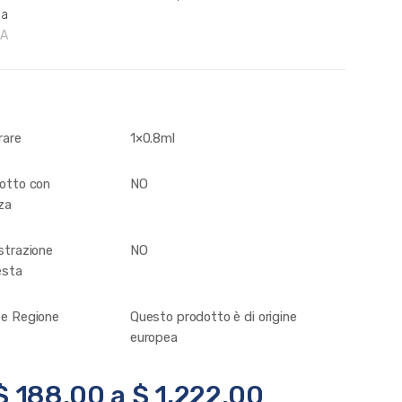
ha
 A
rare
1×0.8ml
otto con
NO
za
strazione
NO
esta
e Regione
Questo prodotto è di origine
europea
$
188.00
a
$
1,222.00