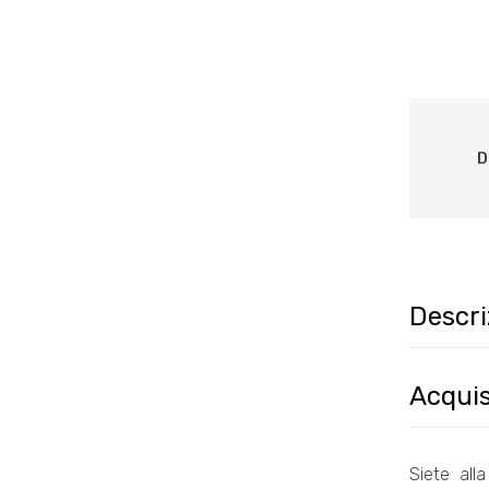
D
Descri
Acquis
Siete all