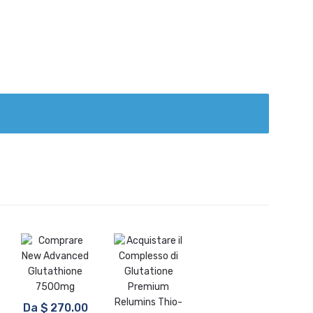
Da
$
270.00