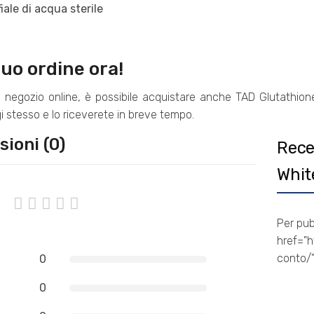
fiale di acqua sterile
 tuo ordine ora!
o negozio online, è possibile acquistare anche TAD Glutathion
i stesso e lo riceverete in breve tempo.
ioni (0)
Rece
Whit
Per pub
href="h
conto/"
0
0