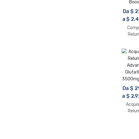
Da
$
2
a
$
2,4
Comp
Relu
Adva
Glutat
1400mg
Boos
Da
$
2
a
$
2,9
Acqui
Relu
Adva
Glutat
3500mg 