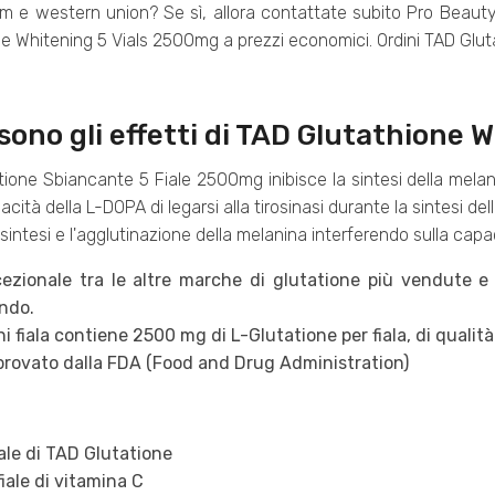
 e western union? Se sì, allora contattate subito Pro Beauty 
e Whitening 5 Vials 2500mg a prezzi economici. Ordini TAD Glu
 sono gli effetti di TAD Glutathione
ione Sbiancante 5 Fiale 2500mg inibisce la sintesi della melani
acità della L-DOPA di legarsi alla tirosinasi durante la sintesi del
a sintesi e l'agglutinazione della melanina interferendo sulla cap
ezionale tra le altre marche di glutatione più vendute e r
ndo.
i fiala contiene 2500 mg di L-Glutatione per fiala, di quali
rovato dalla FDA (Food and Drug Administration)
iale di TAD Glutatione
fiale di vitamina C