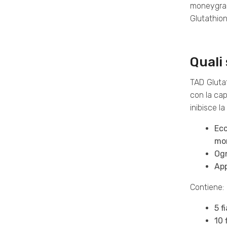
moneygram
Glutathion
Quali
TAD Glutat
con la cap
inibisce l
Ecc
mo
Ogn
App
Contiene:
5 f
10 