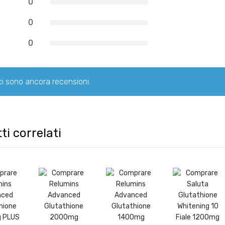
0
0
0
i sono ancora recensioni.
ti correlati