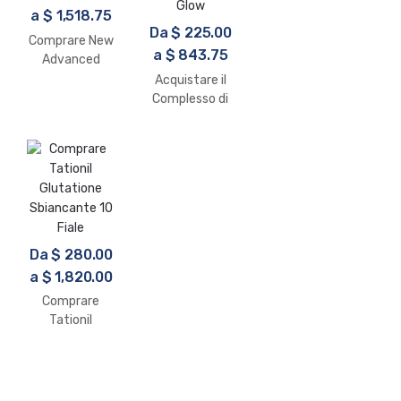
a
$
1,518.75
Da
$
225.00
Comprare New
a
$
843.75
Advanced
Glutathione
Acquistare il
7500mg
Complesso di
Glutatione
Premium
Relumins Thio-
Glow
Da
$
280.00
a
$
1,820.00
Comprare
Tationil
Glutatione
Sbiancante 10
Fiale