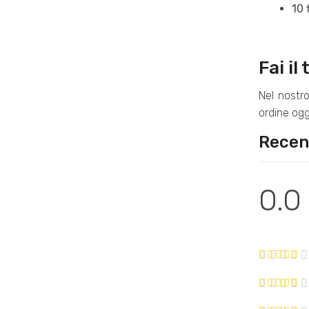
10 
Fai il
Nel nostr
ordine ogg
Recens
0.0