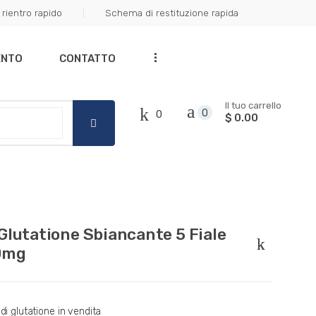
rientro rapido
Schema di restituzione rapida
Got it!
...
ENTO
CONTATTO
Il tuo carrello
0
0
$ 0.00
Glutatione Sbiancante 5 Fiale
0mg
 di glutatione in vendita