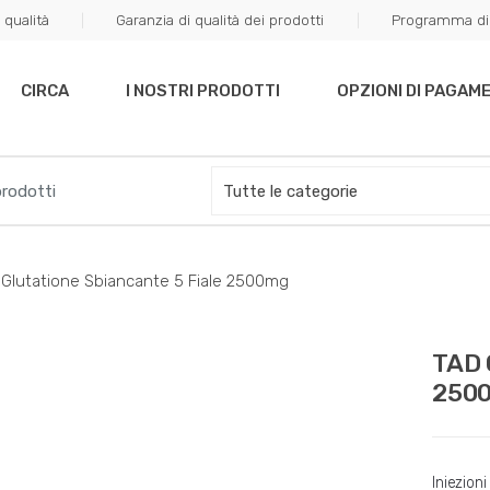
 qualità
Garanzia di qualità dei prodotti
Programma di 
off your first purchase. Use Coupon Code "WELCOME10"
CIRCA
I NOSTRI PRODOTTI
OPZIONI DI PAGAM
Glutatione Sbiancante 5 Fiale 2500mg
TAD 
250
Iniezioni