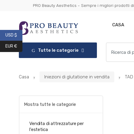
Vai
Vai
PRO Beauty Aesthetics - Sempre i migliori prodotti di
Get 10% 
alla
al
navigazione
contenuto
CASA
USD $
Ricerca
EUR €
Tutte le categorie
per:
Casa
Iniezioni di glutatione in vendita
TAD 
Mostra tutte le categorie
Vendita di attrezzature per
l'estetica