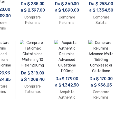
Da
$
235.00
Da
$
360.00
Da
$
258.00
20.00
a
$
2,397.00
a
$
1,890.00
a
$
1,354.50
09.00
Comprare
Comprare
Comprare
Relumins
Relumins
Saluta
rare
Advanced
Advanced
Glutathione
mins
Glutathione
Glutathione
Whitening 10
nced
2000mg
1400mg
Fiale 1200mg
hione
 PLUS
ter
99.99
Da
$
318.00
Da
$
179.00
Da
$
170.00
24.85
a
$
1,208.40
a
$
1,342.50
a
$
956.25
stare
Comprare
mins
Tatiomax
Acquista
Comprare
nced
Glutathione
Authentic
Relumins
hione
Whitening 10
Relumins
Advance White
online
Fiale 1200mg
Advanced
1650mg
Glutatione
Complesso di