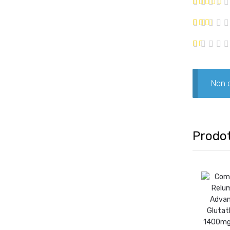
Non c
Prodot