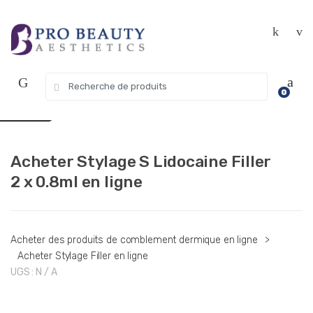
Skip
Skip
Get 10% off your first purchase. Use
Got it!
to
to
Coupon Code "WELCOME10"
navigation
content
Search
USD $
0
for:
EUR €
Acheter Stylage S Lidocaine Filler
2 x 0.8ml en ligne
Acheter des produits de comblement dermique en ligne
>
Acheter Stylage Filler en ligne
UGS :
N / A