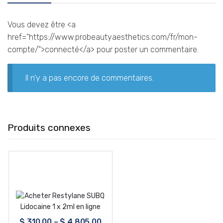
Vous devez être <a
href="https://www.probeautyaesthetics.com/fr/mon-
compte/">connecté</a> pour poster un commentaire.
Il n'y a pas encore de commentaires.
Produits connexes
$
310.00
–
$
4,805.00