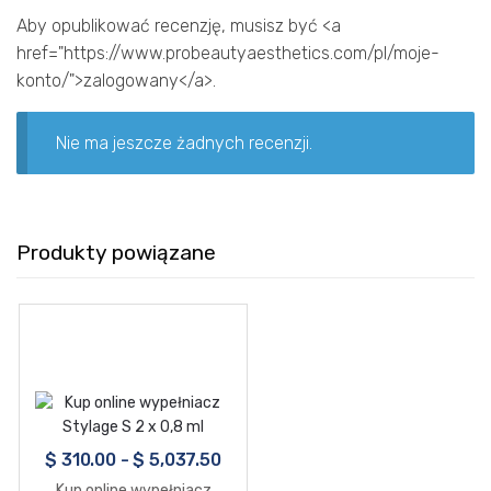
Aby opublikować recenzję, musisz być <a
href="https://www.probeautyaesthetics.com/pl/moje-
konto/">zalogowany</a>.
Nie ma jeszcze żadnych recenzji.
Produkty powiązane
$
310.00
-
$
5,037.50
Kup online wypełniacz