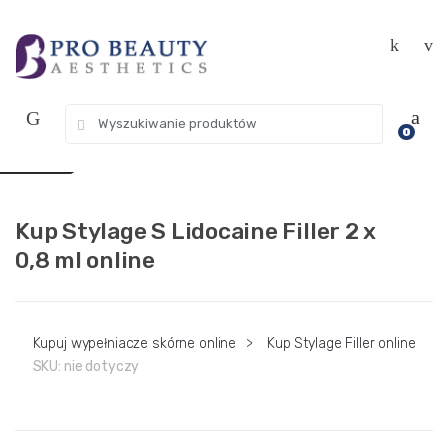
Przejdź
Przejdź
Get 10% off your first purchase. Use
Got it!
do
do
Coupon Code "WELCOME10"
nawigacji
treści
Wyszukaj:
USD $
0
EUR €
Kup Stylage S Lidocaine Filler 2 x
0,8 ml online
Kupuj wypełniacze skórne online
>
Kup Stylage Filler online
SKU:
nie dotyczy