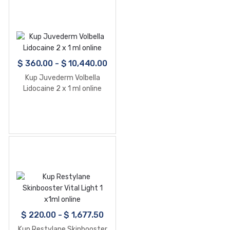
$
360.00
-
$
10,440.00
Kup Juvederm Volbella
Lidocaine 2 x 1 ml online
$
220.00
-
$
1,677.50
Kup Restylane Skinbooster