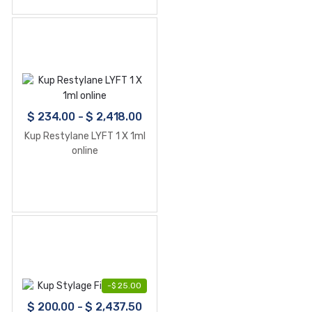
$
234.00
-
$
2,418.00
Kup Restylane LYFT 1 X 1ml
online
-
$
25.00
$
200.00
-
$
2,437.50