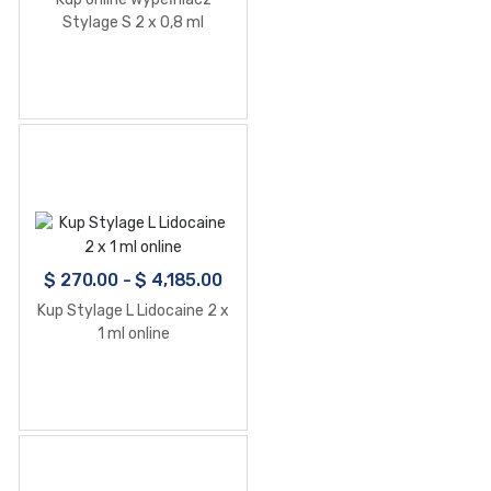
Stylage S 2 x 0,8 ml
$
270.00
-
$
4,185.00
Kup Stylage L Lidocaine 2 x
1 ml online