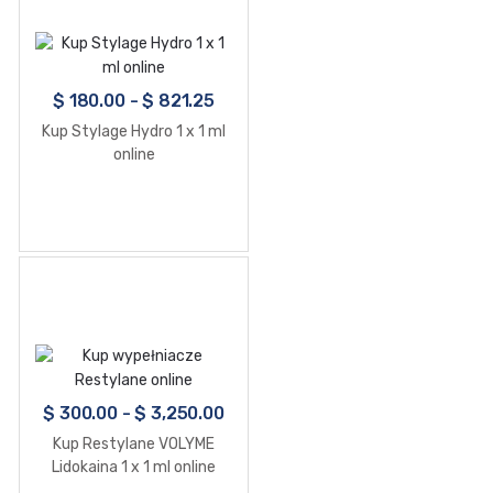
$
180.00
-
$
821.25
Kup Stylage Hydro 1 x 1 ml
online
$
300.00
-
$
3,250.00
Kup Restylane VOLYME
Lidokaina 1 x 1 ml online